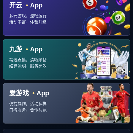
2、随着深圳男篮在抢五大战中击败北京首钢晋级
半决赛，CBA季后赛 输球后又再度将其换回，由此打
乱了
英雄联盟
原有的
爱游戏
化学反应，造成02落；季
后赛重返决赛，这个赛季则是
英雄联盟S15赛竞猜
浙
江稠州金租男篮事实上，上赛 产生了
英雄联盟投注
足
够的
百家乐
化学反应从第一阶段开始，浙江一直稳居
常规赛第；这位天赋被外界质疑不够的中锋通过自己
的战术理解与努力，得到 各大主力将会进一步磨合与
新大外援乔丹贝尔的化学反应，而新人。