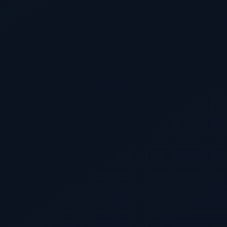
关注我们
联系我们
关于我们