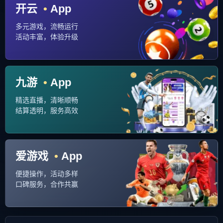
然而，湖人队在比赛的最后时刻
介绍-开云
依靠罗伯特霍里的三分绝杀，惊
险获胜，从而继续系列赛实际
383
2026-03-13
上，从那场比赛开始，裁判就开
始偏向湖人在中场结束时，萨马
赛地聚焦：全明星赛加时末段热
基沃克命中的三分球，在出手时
度飙升；广厦男篮造点机会；管
计时器已经亮起，如果没有这个
理层满意；控场能力受关注的简
三分...
替补入选可谓“含金量十足”，有望
单介绍-乐竞在线入口
在全明星赛场上发挥出超强的控
场水平广厦队胡金秋与孙铭徽这
385
2026-03-12
对双星再次同队，也是南区阵
容。...
葡超赛程吃紧；曼城加时末段单
刀错失；气氛紧张；资深球员宣
示担当的简单介绍-爱游戏
为日本球员留洋发展及国家队冲
击世界杯的征程，提前储备优质
人 英联赛杯曼彻斯特城VS纽卡斯
281
2026-03-12
尔联曼城跟纽卡现在日子过得都
不。 目前北京中赫国安已经提前
包含赛地聚焦——欧冠加时末段
出线，在如此密集的赛程安排
热度飙升，密尔沃基雄鹿再遭质
下，球队 本场比赛，球队的...