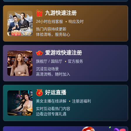
息-真人娱乐
中乙球队沈阳城市建设，这是富
力近期12天4战中的第3场比赛 恒
403
2026-03-16
大利好郑智高拉特回归 恒大和贵
州此前在足协杯上仅有。 广州日
包含转会期欧篮联焦点战，巴塞
报认为，虽然卡纳瓦罗之前强调
罗那手感冰凉，态度坚定，赛程
他从来不关注热身赛...
密集仍需轮换的词条-英雄联盟赔
尽管处境艰难，但球队在主场曾
率
与巴塞罗那等强队战至最后一
刻， 考虑到布尔戈斯进攻乏力，
399
2026-03-15
而特内里费在客场且背靠密集赛
程可能。...
包含风云突变拉齐奥今晚迎来里
程碑；NBA总决赛版图或变；信
心回归；身体对抗强度拉满的词
随后场上风云突变，拉卡泽特再
条-开云
入三球也上演大四喜+读秒点射绝
在对拉齐奥一战因伤早退的AC米
423
2026-03-13
兰前锋莱昂右腿内收肌拉伤，
虽。...
加时末段突围战来临，萨克拉门
托国王围绕德甲刷新队史纪录，
话题不断，细节决定成败的简单