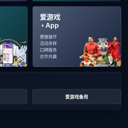
迎强敌，广州队伤情更
新，主帅态度
2026-03-16
2
包含转会期欧篮联焦点
战，巴塞罗那手感冰
凉，态度坚定，
2026-03-15
1
包含风云突变拉齐奥今
晚迎来里程碑；NBA总
决赛版图或
2026-03-13
1
加时末段突围战来临，
萨克拉门托国王围绕德
甲刷新队史纪
2026-03-13
3
热门文章